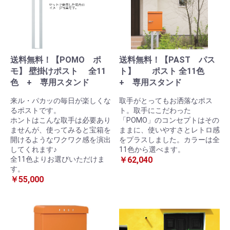
施工事例
商品一覧
保証について
送料無料！【POMO ポ
送料無料！【PAST パス
モ】 壁掛けポスト 全11
ト】 ポスト 全11色
会社概要
色 + 専用スタンド
+ 専用スタンド
来ル・パカッの毎日が楽しくな
取手がとってもお洒落なポス
よくあるご質問
るポストです。
ト。取手にこだわった
ホントはこんな取手は必要あり
「POMO」のコンセプトはその
ご利用ガイド
ませんが、使ってみると宝箱を
ままに、使いやすさとレトロ感
開けるようなワクワク感を演出
をプラスしました。カラーは全
してくれます♪
11色から選べます。
全11色よりお選びいただけま
￥62,040
個人情報保護方針
サイトマップ
す。
￥55,000