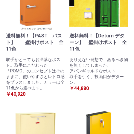
送料無料！【PAST パス
送料無料！【Deturn デタ
ト】 壁掛けポスト 全
ーン】 壁掛けポスト 全
11色
11色
取手がとってもお洒落なポス
ありえない発想で、あるべき物
ト。取手にこだわった
を無くしてしまった、
「POMO」のコンセプトはその
アバンギャルドなポスト
ままに、使いやすさとレトロ感
取手を引く、投函口がデター
をプラスしました。カラーは全
ン。
11色から選べます。
￥44,880
お買い物を続ける
カートへ進む
￥40,920