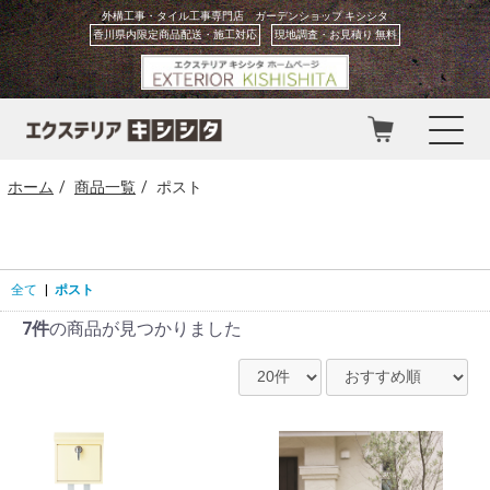
外構工事・タイル工事専門店 ガーデンショップ キシシタ
香川県内限定商品配送・施工対応
現地調査・お見積り 無料
ホーム
商品一覧
ポスト
お問い合わせ
カート
会員登録
マイページ
全て
|
ポスト
7件
の商品が見つかりました
ホーム
お知らせ
プロのリフォーム視点