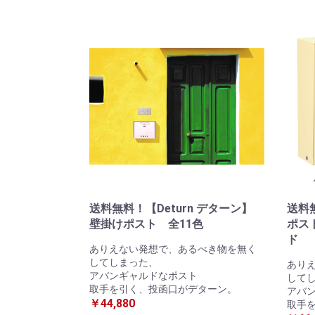
送料無料！【Deturn デターン】
送料
壁掛けポスト 全11色
ポス
ド
ありえない発想で、あるべき物を無く
してしまった、
あり
アバンギャルドなポスト
して
取手を引く、投函口がデターン。
アバ
￥44,880
取手