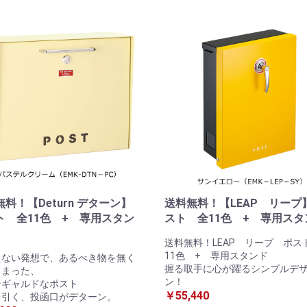
無料！【Deturn デターン】
送料無料！【LEAP リープ
ト 全11色 + 専用スタン
スト 全11色 + 専用スタ
お買い物を続ける
カートへ進む
送料無料！LEAP リープ ポス
11色 + 専用スタンド
えない発想で、あるべき物を無く
握る取手に心が躍るシンプルデ
しまった、
ン！
ンギャルドなポスト
￥55,440
を引く、投函口がデターン。