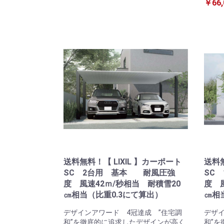
￥66,
送料無料！【 LIXIL 】カーポート
送料無
SC 2台用 基本 耐風圧強
SC
度 風速42ｍ/秒相当 耐積雪20
度 
㎝相当（比重0.3にて算出）
㎝相
デザインアワード 4冠達成 ”住宅調
デザイ
和”を徹底的に追求したデザインが高く
和”を