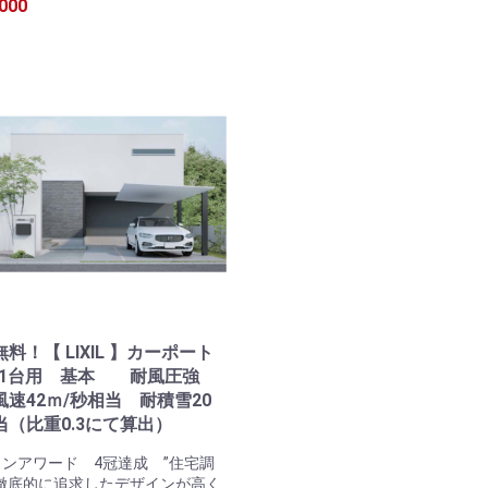
000
料！【 LIXIL 】カーポート
 1台用 基本 耐風圧強
風速42ｍ/秒相当 耐積雪20
当（比重0.3にて算出）
ンアワード 4冠達成 ”住宅調
徹底的に追求したデザインが高く