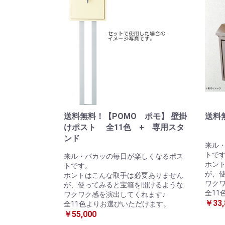
送料無料！【POMO ポモ】 壁掛
送料
けポスト 全11色 + 専用スタ
壁掛
ンド
来ル
トで
来ル・パカッの毎日が楽しくなるポス
ホン
トです。
が、
ホントはこんな取手は必要ありません
ワク
が、使ってみると宝箱を開けるような
全11
ワクワク感を演出してくれます♪
￥33,
全11色よりお選びいただけます。
￥55,000