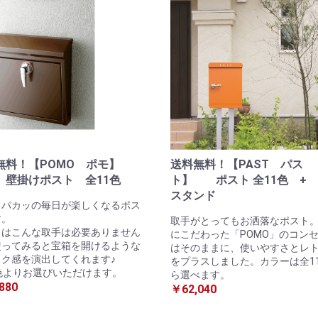
無料！【POMO ポモ】
送料無料！【PAST パス
けポスト 全11色
ト】 ポスト 全11色 +
スタンド
・パカッの毎日が楽しくなるポス
す。
取手がとってもお洒落なポスト
トはこんな取手は必要ありません
にこだわった「POMO」のコン
使ってみると宝箱を開けるような
はそのままに、使いやすさとレ
ワク感を演出してくれます♪
をプラスしました。カラーは全1
色よりお選びいただけます。
ら選べます。
880
￥62,040