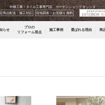
外構工事・タイル工事専門店 ガーデンショップ キシシタ
定商品配送・施工対応
現地調査・お見積り 無料
プロの
知らせ
施工事例
選ばれる理由
商
リフォーム視点