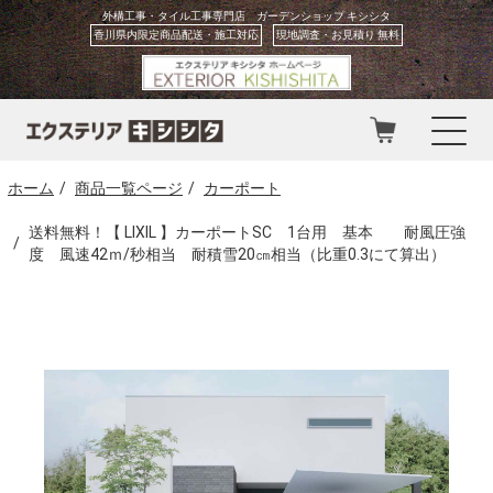
外構工事・タイル工事専門店 ガーデンショップ キシシタ
香川県内限定商品配送・施工対応
現地調査・お見積り 無料
ホーム
商品一覧ページ
カーポート
お問い合わせ
カート
送料無料！【 LIXIL 】カーポートSC 1台用 基本 耐風圧強
度 風速42ｍ/秒相当 耐積雪20㎝相当（比重0.3にて算出）
会員登録
マイページ
ホーム
お知らせ
プロのリフォーム視点