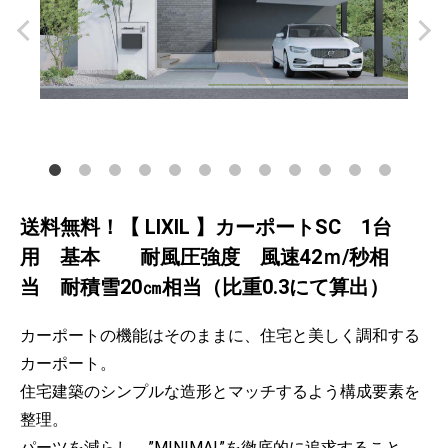
施工事例
商品一覧
保証について
会社概要
よくあるご質問
送料無料！【 LIXIL 】カーポートSC 1台
ご利用ガイド
用 基本 耐風圧強度 風速42ｍ/秒相
当 耐積雪20㎝相当（比重0.3にて算出）
個人情報保護方針
サイトマップ
カーポートの機能はそのままに、住宅と美しく調和する
カーポート。
住宅建築のシンプルな造形とマッチするよう構成要素を
整理。
パーツを減らし、”MINIMAL”を徹底的に追求すること